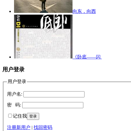
向东，向西
《卧底——闪
用户登录
用户登录
用户名:
密 码:
记住我
注册新用户
|
找回密码