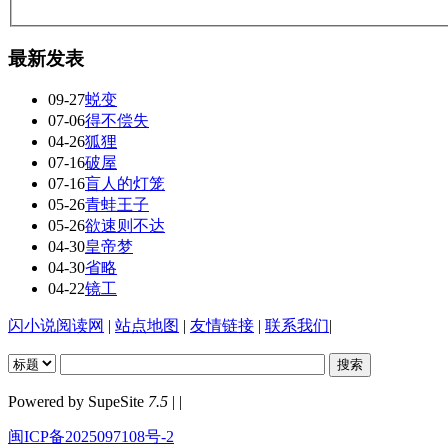
最新发表
09-27
蜕变
07-06
得不偿失
04-26
狐狸
07-16
破屋
07-16
盲人的灯笼
05-26
青蛙王子
05-26
欲速则不达
04-30
皇帝梦
04-30
省略
04-22
镜工
闪小说阅读网
|
站点地图
|
友情链接
|
联系我们
|
Powered by SupeSite
7.5
| |
闽ICP备2025097108号-2