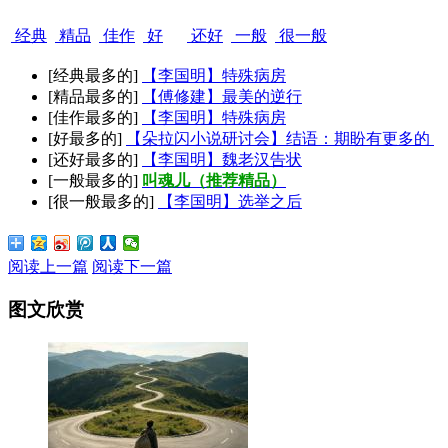
经典
精品
佳作
好
还好
一般
很一般
[经典最多的]
【李国明】特殊病房
[精品最多的]
【傅修建】最美的逆行
[佳作最多的]
【李国明】特殊病房
[好最多的]
【朵拉闪小说研讨会】结语：期盼有更多的
[还好最多的]
【李国明】魏老汉告状
[一般最多的]
叫魂儿（推荐精品）
[很一般最多的]
【李国明】选举之后
阅读上一篇
阅读下一篇
图文欣赏