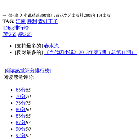
---《卧底:闪小说精选300篇》/百花文艺出版社2008年1月出版
TAG:
江南
胜利
青蛙王子
[Digg排行榜]
顶:
265
踩:
265
[支持最多的]
春水流
[反对最多的]
《当代闪小说》2013年第5期（总第11期）
[阅读感觉评分排行榜]
阅读感觉评分:
65分
65
70分
70
75分
75
80分
80
85分
85
87分
87
90分
90
92分
92