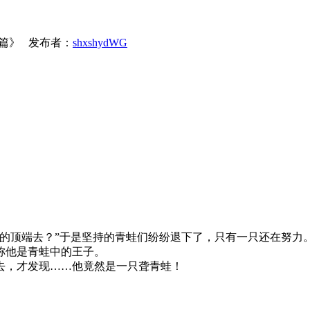
0篇》 发布者：
shxshydWG
顶端去？”于是坚持的青蛙们纷纷退下了，只有一只还在努力
称他是青蛙中的王子。
，才发现……他竟然是一只聋青蛙！