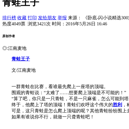
青蛙王子
排行榜
收藏
打印
发给朋友
举报
来源： 《卧底-闪小说精选30
热度4049票 浏览3421次
时间：2016年5月26日 16:46
原创作者
◎:江南麦地
青蛙王子
文/江南麦地
一群青蛙在比赛，看谁最先爬上一座塔的顶端。
围观的青蛙说：“太难了……想要爬上顶端是不可能的！”
“算了吧，你只是一只青蛙，不是一只麻雀，怎么可能到塔的
终于，他爬上了塔的顶端！青蛙们欢呼这个伟大的
胜利
，
可是，这只青蛙是怎么爬上顶端的呢？其他青蛙纷纷围上去
如果有谁说你不行，就做一只聋青蛙吧！