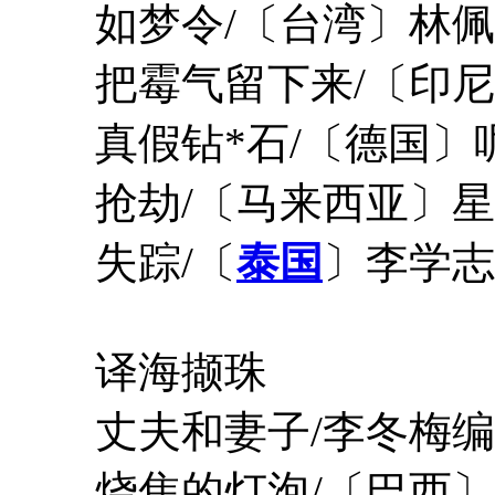
如梦令/〔台湾〕林佩
把霉气留下来/〔印尼
真假钻*石/〔德国〕
抢劫/〔马来西亚〕星
失踪/〔
泰国
〕李学志
译海撷珠
丈夫和妻子/李冬梅编
烧焦的灯泡/〔巴西〕