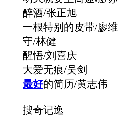
醉酒/张正旭
一根特别的皮带/廖维
守/林健
醒悟/刘喜庆
大爱无痕/吴剑
最好
的简历/黄志伟
搜奇记逸