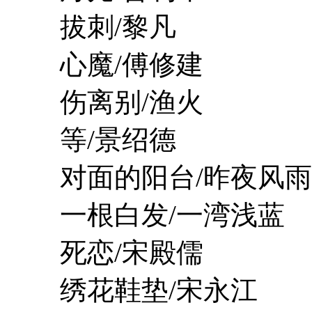
拔刺/黎凡
心魔/傅修建
伤离别/渔火
等/景绍德
对面的阳台/昨夜风雨
一根白发/一湾浅蓝
死恋/宋殿儒
绣花鞋垫/宋永江