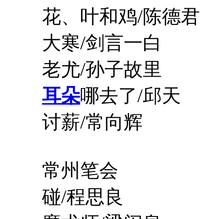
花、叶和鸡/陈德君
大寒/剑言一白
老尤/孙子故里
耳朵
哪去了/邱天
讨薪/常向辉
常州笔会
碰/程思良