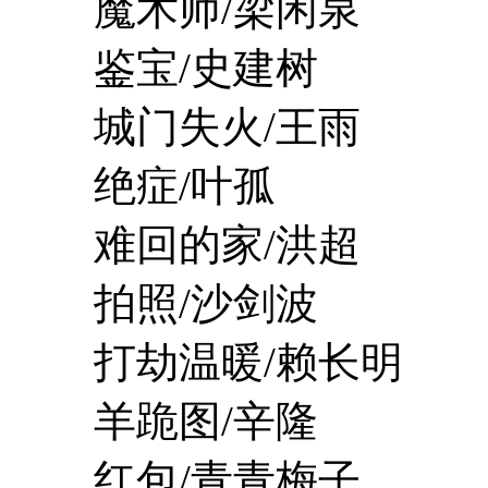
魔术师/梁闲泉
鉴宝/史建树
城门失火/王雨
绝症/叶孤
难回的家/洪超
拍照/沙剑波
打劫温暖/赖长明
羊跪图/辛隆
红包/青青梅子