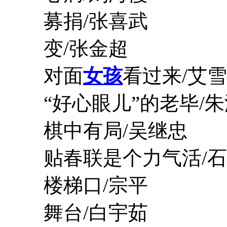
募捐/张喜武
变/张金超
对面
女孩
看过来/艾雪
“好心眼儿”的老毕/朱
棋中有局/吴继忠
贴春联是个力气活/石
楼梯口/宗平
舞台/白宇茹