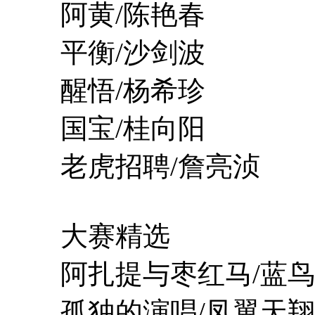
阿黄/陈艳春
平衡/沙剑波
醒悟/杨希珍
国宝/桂向阳
老虎招聘/詹亮浈
大赛精选
阿扎提与枣红马/蓝鸟
孤独的演唱/凤翼天翔