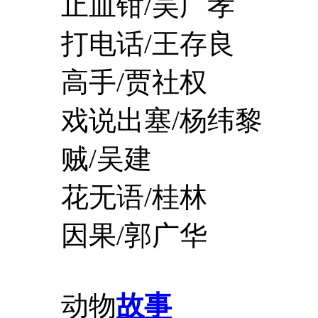
止血钳/吴广孝
打电话/王存良
高手/贾社权
戏说出塞/杨纬黎
贼/吴建
花无语/桂林
因果/郭广华
动物
故事