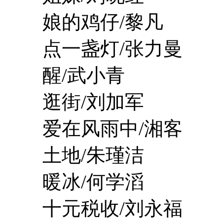
娘的鸡仔/黎凡
点一盏灯/张力曼
醒/武小青
逛街/刘加军
爱在风雨中/湘客
土地/朱瑾洁
暖冰/何学滔
十元税收/刘永福