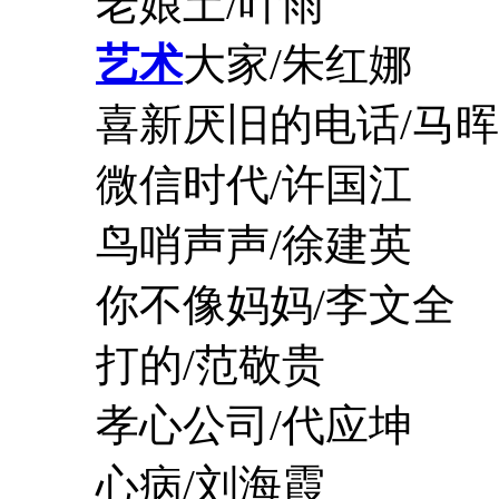
老娘土/叶雨
艺术
大家/朱红娜
喜新厌旧的电话/马晖
微信时代/许国江
鸟哨声声/徐建英
你不像妈妈/李文全
打的/范敬贵
孝心公司/代应坤
心病/刘海霞