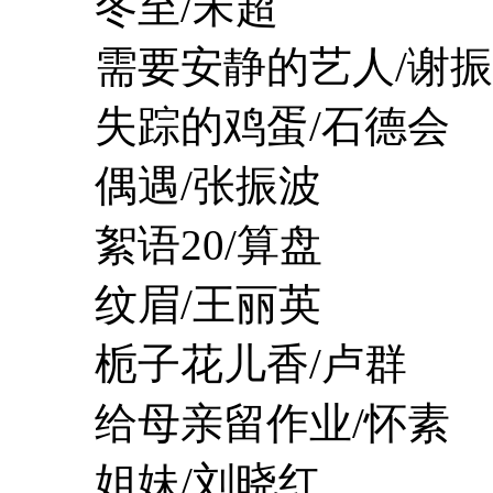
冬至/宋超
需要安静的艺人/谢振
失踪的鸡蛋/石德会
偶遇/张振波
絮语20/算盘
纹眉/王丽英
栀子花儿香/卢群
给母亲留作业/怀素
姐妹/刘晓红