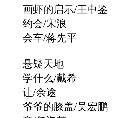
画虾的启示/王中鉴
约会/宋浪
会车/蒋先平
悬疑天地
学什么/戴希
让/余途
爷爷的膝盖/吴宏鹏