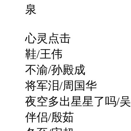
泉
心灵点击
鞋/王伟
不渝/孙殿成
将军泪/周国华
夜空多出星星了吗/吴
伴侣/殷茹