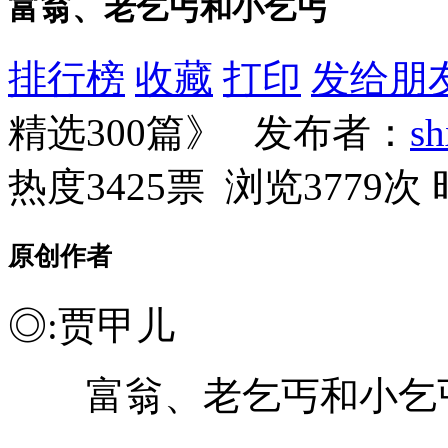
富翁、老乞丐和小乞丐
排行榜
收藏
打印
发给朋
精选300篇》 发布者：
s
热度3425票 浏览3779次
原创作者
◎:贾甲儿
富翁、老乞丐和小乞