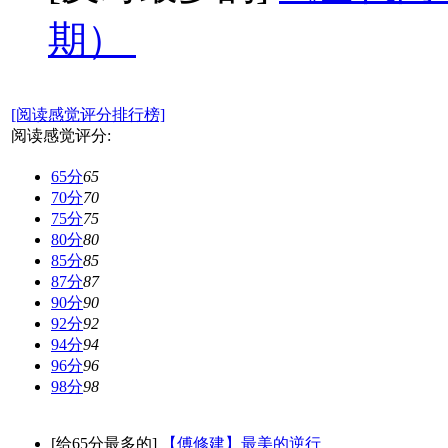
期）
[阅读感觉评分排行榜]
阅读感觉评分:
65分
65
70分
70
75分
75
80分
80
85分
85
87分
87
90分
90
92分
92
94分
94
96分
96
98分
98
[给65分最多的]
【傅修建】最美的逆行