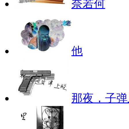
奈若何
他
那夜，子弹