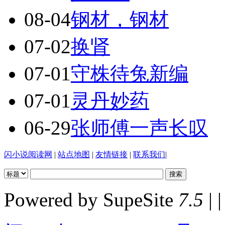
08-04
钢材，钢材
07-02
换肾
07-01
守株待兔新编
07-01
灵丹妙药
06-29
张师傅一声长叹
闪小说阅读网
|
站点地图
|
友情链接
|
联系我们
|
Powered by SupeSite
7.5
| |