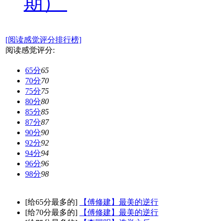
期）
[阅读感觉评分排行榜]
阅读感觉评分:
65分
65
70分
70
75分
75
80分
80
85分
85
87分
87
90分
90
92分
92
94分
94
96分
96
98分
98
[给65分最多的]
【傅修建】最美的逆行
[给70分最多的]
【傅修建】最美的逆行