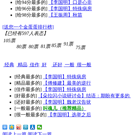
[给94分最多的]
【李国明】口是心非
[给96分最多的]
【李国明】特殊病房
[给98分最多的]
【王振周】秋苗
[送您一个金蛋蛋排行榜]
【已经有
597
人表态】
105票
91票
85票
81票
80票
80票
75票
经典
精品
佳作
好
还好
一般
很一般
[经典最多的]
【李国明】特殊病房
[精品最多的]
【傅修建】最美的逆行
[佳作最多的]
【李国明】特殊病房
[好最多的]
【朵拉闪小说研讨会】结语：期盼有更多的
[还好最多的]
【李国明】魏老汉告状
[一般最多的]
叫魂儿（推荐精品）
[很一般最多的]
【李国明】选举之后
阅读上一篇
阅读下一篇