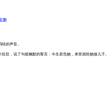
宏鹏
呜哇的声音。
小肚肚，说了句挺幽默的誓言：今生若负她，来世就给她做儿子