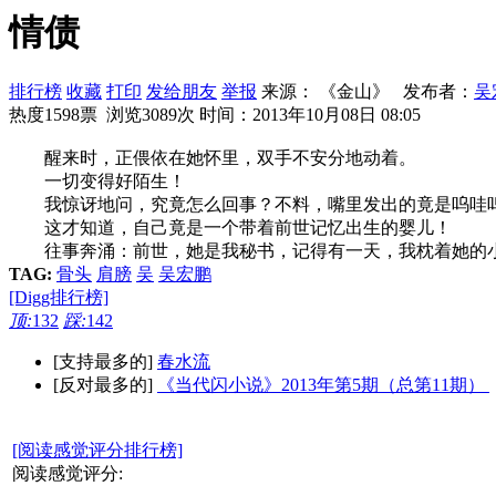
情债
排行榜
收藏
打印
发给朋友
举报
来源： 《金山》 发布者：
吴
热度1598票 浏览3089次
时间：2013年10月08日 08:05
醒来时，正偎依在她怀里，双手不安分地动着。
一切变得好陌生！
我惊讶地问，究竟怎么回事？不料，嘴里发出的竟是呜哇
这才知道，自己竟是一个带着前世记忆出生的婴儿！
往事奔涌：前世，她是我秘书，记得有一天，我枕着她的
TAG:
骨头
肩膀
吴
吴宏鹏
[Digg排行榜]
顶:
132
踩:
142
[支持最多的]
春水流
[反对最多的]
《当代闪小说》2013年第5期（总第11期）
[阅读感觉评分排行榜]
阅读感觉评分: