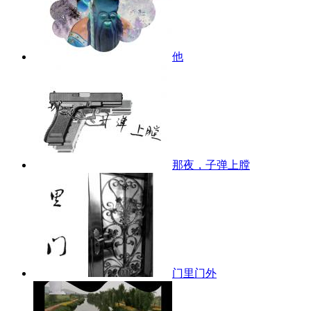
他
那夜，子弹上膛
门里门外