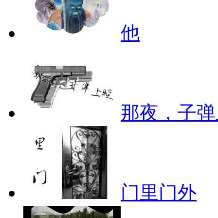
他
那夜，子弹
门里门外