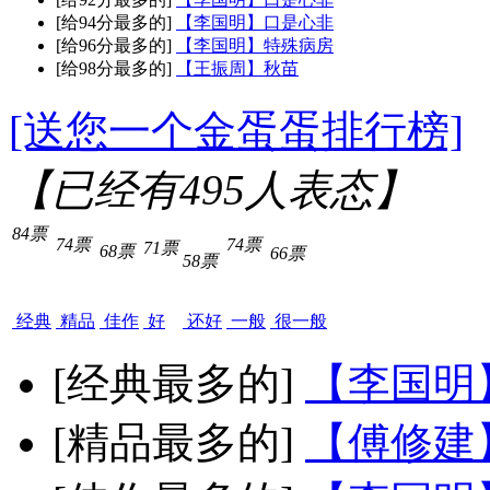
[给94分最多的]
【李国明】口是心非
[给96分最多的]
【李国明】特殊病房
[给98分最多的]
【王振周】秋苗
[送您一个金蛋蛋排行榜]
【已经有
495
人表态】
84票
74票
74票
71票
68票
66票
58票
经典
精品
佳作
好
还好
一般
很一般
[经典最多的]
【李国明
[精品最多的]
【傅修建