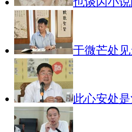
也谈闪小
于微芒处
此心安处