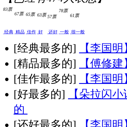
83票
78票
67票
65票
63票
61票
57票
经典
精品
佳作
好
还好
一般
很一般
[经典最多的]
【李国明
[精品最多的]
【傅修建
[佳作最多的]
【李国明
[好最多的]
【朵拉闪小
的
[还好最多的]
【李国明