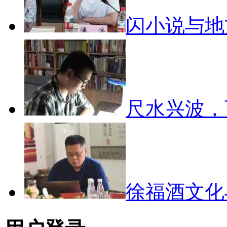
闪小说与
尺水兴波
徐福酒文