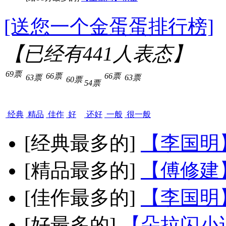
[送您一个金蛋蛋排行榜]
【已经有
441
人表态】
69票
66票
66票
63票
63票
60票
54票
经典
精品
佳作
好
还好
一般
很一般
[经典最多的]
【李国明
[精品最多的]
【傅修建
[佳作最多的]
【李国明
[好最多的]
【朵拉闪小