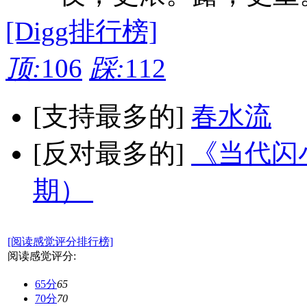
[Digg排行榜]
顶:
106
踩:
112
[支持最多的]
春水流
[反对最多的]
《当代闪小
期）
[阅读感觉评分排行榜]
阅读感觉评分:
65分
65
70分
70