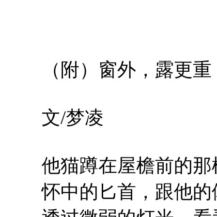
（附）窗外，露更重
文/梦凌
他猫蹲在屋檐前的那棵
怀中的匕首，跟他的体