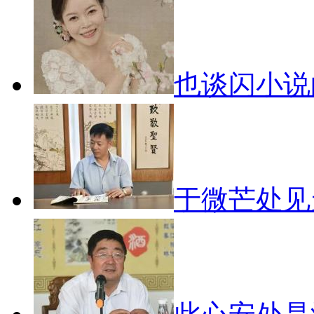
也谈闪小
于微芒处