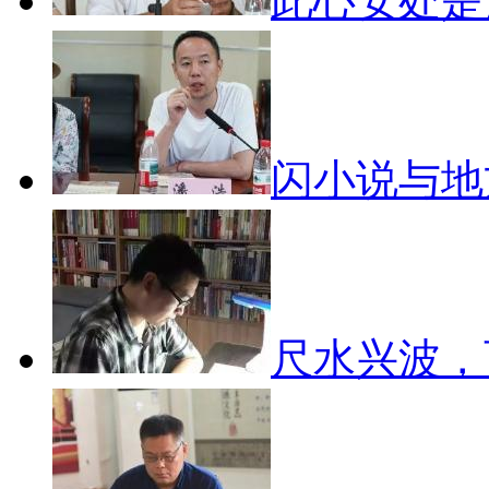
此心安处
闪小说与
尺水兴波