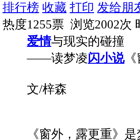
排行榜
收藏
打印
发给朋
热度1255票 浏览2002次
爱情
与现实的碰撞
——读梦凌
闪小说
《
文/梓森
《窗外，露更重》是梦