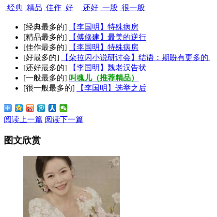
经典
精品
佳作
好
还好
一般
很一般
[经典最多的]
【李国明】特殊病房
[精品最多的]
【傅修建】最美的逆行
[佳作最多的]
【李国明】特殊病房
[好最多的]
【朵拉闪小说研讨会】结语：期盼有更多的
[还好最多的]
【李国明】魏老汉告状
[一般最多的]
叫魂儿（推荐精品）
[很一般最多的]
【李国明】选举之后
阅读上一篇
阅读下一篇
图文欣赏