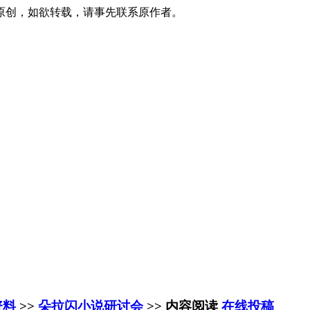
原创，如欲转载，请事先联系原作者。
资料
>>
朵拉闪小说研讨会
>> 内容阅读
在线投稿