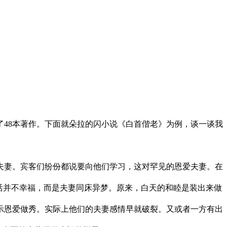
48本著作。下面就朵拉的闪小说《白首偕老》为例，谈一谈我
夫妻。宾客们纷份都说要向他们学习，这对罕见的恩爱夫妻。在
活并不幸福，而是夫妻同床异梦。原来，白天的和睦是装出来做
恩爱做秀。实际上他们的夫妻感情早就破裂。又或者一方有出