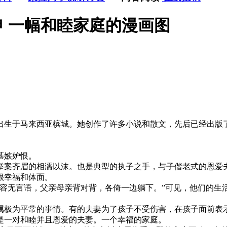
申 一幅和睦家庭的漫画图
于马来西亚槟城。她创作了许多小说和散文，先后已经出版了
慕嫉妒恨。
案齐眉的相濡以沫。也是典型的执子之手，与子偕老式的恩爱
很幸福和体面。
无言语，父亲母亲背对背，各倚一边躺下。”可见，他们的生
极为平常的事情。有的夫妻为了孩子不受伤害，在孩子面前表示
是一对和睦并且恩爱的夫妻。一个幸福的家庭。