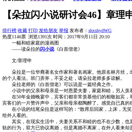
【朵拉闪小说研讨会46】章理
排行榜
收藏
打印
发给朋友
举报
发布者：
shxshydWG
热度1146票 浏览1391次
时间：2017年9月11日 20:10
一幅和睦家庭的漫画图
——读朵拉的
闪小说
《白首偕老》
文/章理申
朵拉是一位华裔著名女作家和著名画家。他原名林月丝，出生
的个人看法。班门弄斧，不妥之处，请朵拉老师多多谅解。
朵拉老师的《白首偕老》可以说是一篇经典之作。
小说中的父亲和母亲是一对恩爱夫妻，家庭和睦，另人羡
在50年金婚晚宴中，宾客们都非常羡慕他们的相敬如宾，举
宾客们的一片赞许声中，父亲和母亲都陶醉了。感觉自已真的
在小说的结尾朵拉是这样写的：“散席后回家，上床，无笑容
给外人看的。
其实，在现实生活中，夫妻关系不和睦的也不在少数，也属
轨的行为，双方已协议离婚，但是离婚不离家，在外人看来却