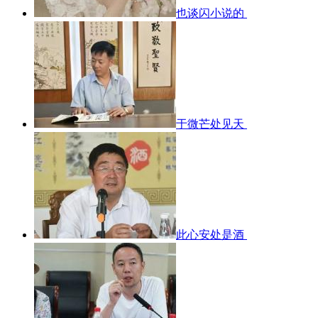
也谈闪小说的
于微芒处见天
此心安处是酒