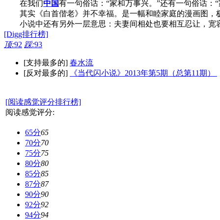
在我们
中国
有一句俗话：“家和万事兴。”还有一句俗话：
其实《白首偕老》并不幸福。是一幅和睦家庭的漫画图，
小说中还有另外一层意思：夫妻间相处也要相互忍让，宽容
[Digg排行榜]
顶:
92
踩:
93
[支持最多的]
春水流
[反对最多的]
《当代闪小说》2013年第5期（总第11期）
[阅读感觉评分排行榜]
阅读感觉评分:
65分
65
70分
70
75分
75
80分
80
85分
85
87分
87
90分
90
92分
92
94分
94