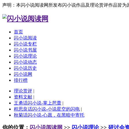
声明：本闪小说阅读网所发布闪小说作品及理论赏评作品皆为
首页
闪小说阅读
闪小说专栏
闪小说书屋
闪小说理论
闪小说动态
闪小说历史
闪小说网
排行榜
理论赏评
|
资料文献
|
王勇话闪小说-掌上芭蕾
|
程思良话闪小说-小说星空的闪电
|
秋菊话闪小说-心愿，在黑暗中寄托
你的位置：
闪小说阅读网
>>
闪小说理论
>>
研讨会