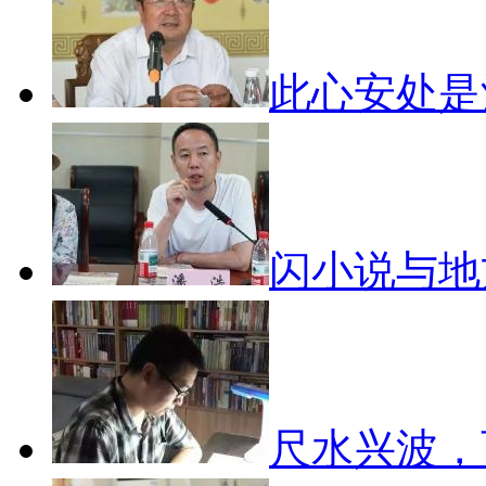
此心安处
闪小说与
尺水兴波