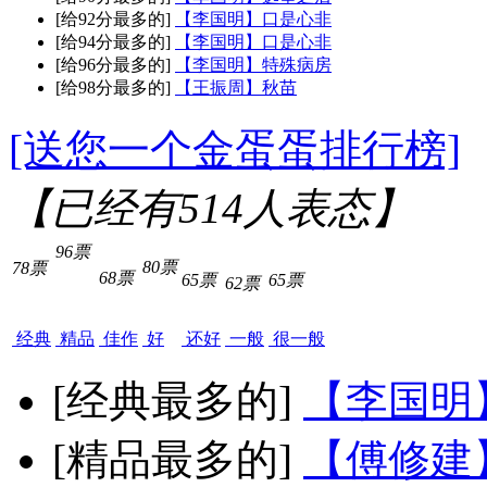
[给92分最多的]
【李国明】口是心非
[给94分最多的]
【李国明】口是心非
[给96分最多的]
【李国明】特殊病房
[给98分最多的]
【王振周】秋苗
[送您一个金蛋蛋排行榜]
【已经有
514
人表态】
96票
80票
78票
68票
65票
65票
62票
经典
精品
佳作
好
还好
一般
很一般
[经典最多的]
【李国明
[精品最多的]
【傅修建