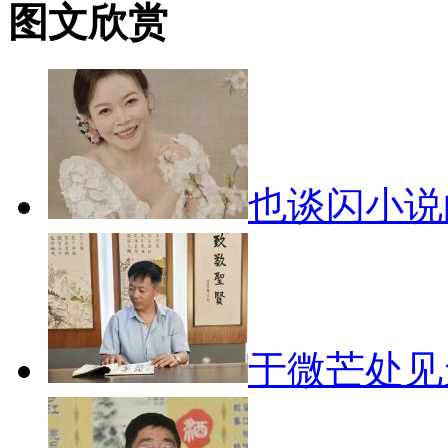
图文欣赏
也谈闪小
于微芒处