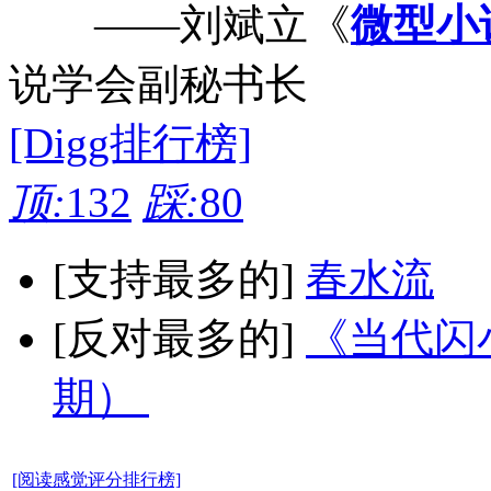
——刘斌立《
微型小
说学会副秘书长
[Digg排行榜]
顶:
132
踩:
80
[支持最多的]
春水流
[反对最多的]
《当代闪小
期）
[阅读感觉评分排行榜]