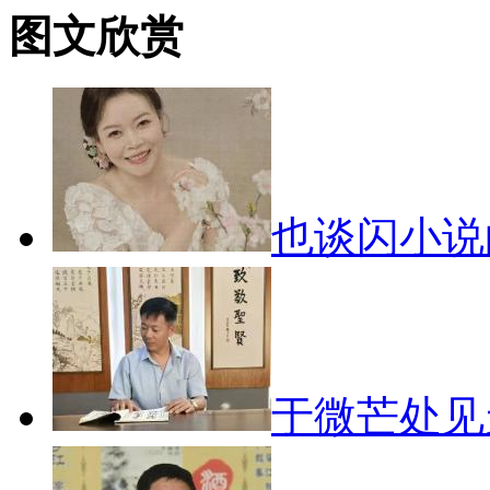
图文欣赏
也谈闪小
于微芒处