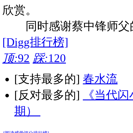
欣赏。
同时感谢蔡中锋师父
[Digg排行榜]
顶:
92
踩:
120
[支持最多的]
春水流
[反对最多的]
《当代闪小
期）