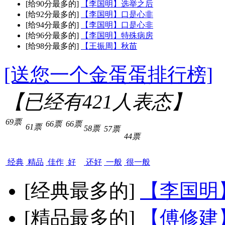
[给90分最多的]
【李国明】选举之后
[给92分最多的]
【李国明】口是心非
[给94分最多的]
【李国明】口是心非
[给96分最多的]
【李国明】特殊病房
[给98分最多的]
【王振周】秋苗
[送您一个金蛋蛋排行榜]
【已经有
421
人表态】
69票
66票
66票
61票
58票
57票
44票
经典
精品
佳作
好
还好
一般
很一般
[经典最多的]
【李国明
[精品最多的]
【傅修建