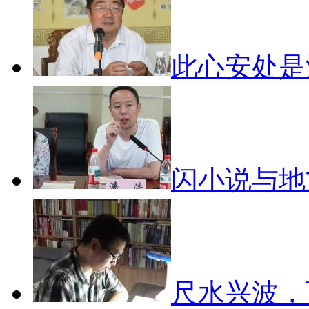
此心安处
闪小说与
尺水兴波