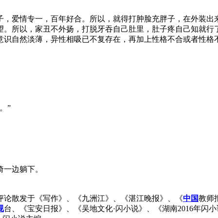
，爱情专一，百年好合。所以，就得打肿脸充胖子，在外装出
。所以，家丑不外扬，打脱牙吞自己肚里，肚子疼自己知就行
识自然淡薄，异性相吸已不复存在，再加上性格不合或者性格不
。”
倚一边躺下。
论散发于《写作》、《九洲江》、《湛江晚报》、《
中国
教师
视
台、《宝安日报》、《吴地文化·闪小说》、《湖南2016年闪