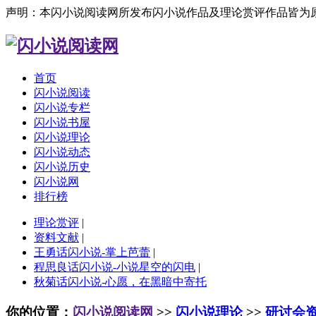
声明：本闪小说阅读网所发布闪小说作品及理论赏评作品皆为
首页
闪小说阅读
闪小说专栏
闪小说书屋
闪小说理论
闪小说动态
闪小说历史
闪小说网
排行榜
理论赏评
|
资料文献
|
王勇话闪小说-掌上芭蕾
|
程思良话闪小说-小说星空的闪电
|
秋菊话闪小说-心愿，在黑暗中寄托
你的位置：
闪小说阅读网
>>
闪小说理论
>>
研讨会