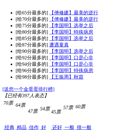
[给65分最多的]
【傅修建】最美的逆行
[给70分最多的]
【傅修建】最美的逆行
[给75分最多的]
【李国明】选举之后
[给80分最多的]
【李国明】特殊病房
[给85分最多的]
【李国明】选举之后
[给87分最多的]
遭遇童真
[给90分最多的]
【李国明】选举之后
[给92分最多的]
【李国明】口是心非
[给94分最多的]
【李国明】口是心非
[给96分最多的]
【李国明】特殊病房
[给98分最多的]
【王振周】秋苗
[送您一个金蛋蛋排行榜]
【已经有
397
人表态】
70票
64票
60票
57票
54票
47票
45票
经典
精品
佳作
好
还好
一般
很一般