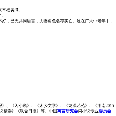
来辛福美满。
了。
好，已无共同语言，夫妻角色名存实亡。这在广大中老年中，
报》、《闪小说》、《湘乡文学》、《龙溪艺苑》、《湖南2015
小说精选》《联合日报》等。中国
寓言
研究会
闪小说专业
委员会