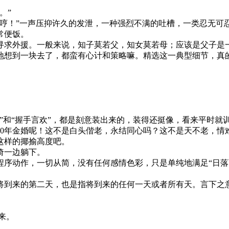
。”
！”一声压抑许久的发泄，一种强烈不满的吐槽，一类忍无可
常便饭。
求外援。一般来说，知子莫若父，知女莫若母；应该是父子是一
地想到一块去了，都蛮有心计和策略嘛。精选这一典型细节，真
和“握手言欢”，都是刻意装出来的，装得还挺像，看来平时就
50年金婚呢！这不是白头偕老，永结同心吗？这不是天不老，情
这样的揶揄高度吧。
倚一边躺下。
动作，一切从简，没有任何感情色彩，只是单纯地满足“日落
到来的第二天，也是指将到来的任何一天或者所有天。言下之意
来。