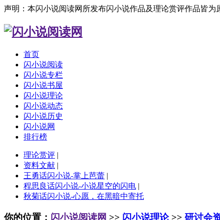
声明：本闪小说阅读网所发布闪小说作品及理论赏评作品皆为
首页
闪小说阅读
闪小说专栏
闪小说书屋
闪小说理论
闪小说动态
闪小说历史
闪小说网
排行榜
理论赏评
|
资料文献
|
王勇话闪小说-掌上芭蕾
|
程思良话闪小说-小说星空的闪电
|
秋菊话闪小说-心愿，在黑暗中寄托
你的位置：
闪小说阅读网
>>
闪小说理论
>>
研讨会