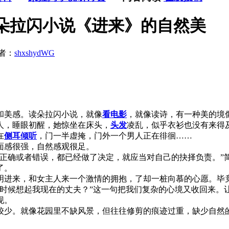
:朵拉闪小说《进来》的自然美
者：
shxshydWG
美感。读朵拉闪小说，就像
看电影
，就像读诗，有一种美的境
，睡眼初醒，她惊坐在床头，
头发
凌乱，似乎衣衫也没有来得
在
侧耳倾听
，门一半虚掩，门外一个男人正在徘徊……
面感很强，自然感观很足。
确或者错误，都已经做了决定，就应当对自己的抉择负责。”
了。
明进来，和女主人来一个激情的拥抱，了却一桩向慕的心愿。毕
候想起我现在的丈夫？”这一句把我们复杂的心境又收回来。
现。
少。就像花园里不缺风景，但往往修剪的痕迹过重，缺少自然的