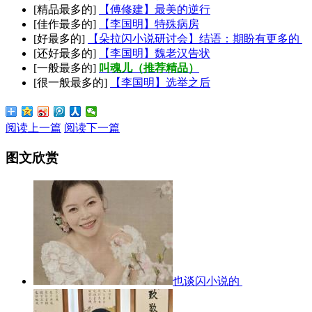
[精品最多的]
【傅修建】最美的逆行
[佳作最多的]
【李国明】特殊病房
[好最多的]
【朵拉闪小说研讨会】结语：期盼有更多的
[还好最多的]
【李国明】魏老汉告状
[一般最多的]
叫魂儿（推荐精品）
[很一般最多的]
【李国明】选举之后
阅读上一篇
阅读下一篇
图文欣赏
也谈闪小说的