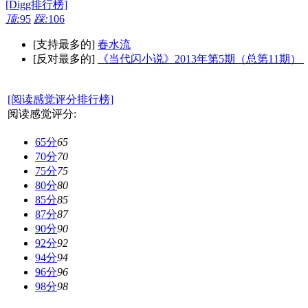
[Digg排行榜]
顶:
95
踩:
106
[支持最多的]
春水流
[反对最多的]
《当代闪小说》2013年第5期（总第11期）
[阅读感觉评分排行榜]
阅读感觉评分:
65分
65
70分
70
75分
75
80分
80
85分
85
87分
87
90分
90
92分
92
94分
94
96分
96
98分
98