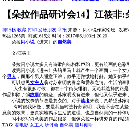
【朵拉作品研讨会14】江筱非
排行榜
收藏
打印
发给朋友
举报
来源： 闪小说作家论坛 发布
热度1265票 浏览1615次
时间：2017年6月03日 20:20
朵拉
闪小说
《进来》的
自然美
文/江筱非
朵拉闪小说大多具有诗歌的结构和声韵，更有绘画的色彩和
读完闪小说《进来》头脑里马上就产生一个画面：一个女人
个
男人
，而那个男人睡意正浓，似乎还微微地打鼾。她又似乎
可以想见
女主人
翁对苏家明的眷念和爱慕之情。生活的画
“人生有很多时候，都在十字街头徘徊。无论我选择的路是正
作品排除了编
故事
的痕迹。苏家明没有进来，但他又似乎进来
小说的故事情节总是复杂的。对于
读者
来说，真希望苏家
“有时候我怀疑，要是我当时选择苏家明，我会不会在某些时
意美的效果，更真实地揭示生活的道理。也是自然美的一种体
闪小说写诗意美的作品很多，但像朵拉一样讲究真的作品较
TAG:
看电影
女主人
研讨会
自然美
侧耳倾听