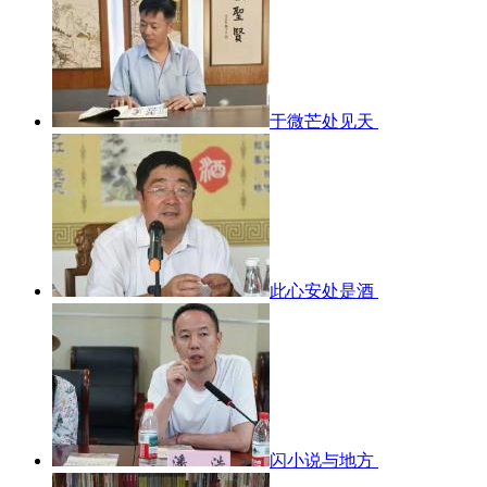
于微芒处见天
此心安处是酒
闪小说与地方