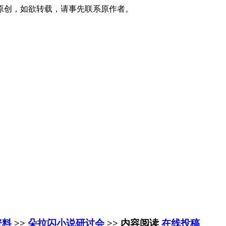
原创，如欲转载，请事先联系原作者。
资料
>>
朵拉闪小说研讨会
>> 内容阅读
在线投稿