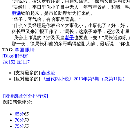
“别说啦，按法定程序走，再通知媒体。”徐局长目送科长
“吴经理，平日里你小子目中无人，年节年景的，和我一毛
电话
铃响起来，是市长助理华为打来的。
“华子，客气啥，有啥事尽管说。”
“什么？吴经理是你表弟？大事化小，小事化了？好，好，
科长甲又来汇报工作了：“局长，这案子棘手，还涉及市里
“我会上咋说的？涉及天皇
老子
也要查下去！”局长近似吼
那一夜，徐局长和他的亲哥喝得酩酊大醉，最后说：“你也为
TAG:
李国
眼睛
[Digg排行榜]
顶:
152
踩:
117
[支持最多的]
春水流
[反对最多的]
《当代闪小说》2013年第5期（总第11期）
[阅读感觉评分排行榜]
阅读感觉评分:
65分
65
70分
70
75分
75