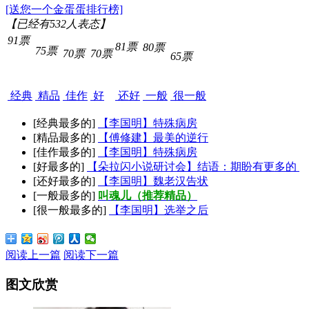
[送您一个金蛋蛋排行榜]
【已经有
532
人表态】
91票
81票
80票
75票
70票
70票
65票
经典
精品
佳作
好
还好
一般
很一般
[经典最多的]
【李国明】特殊病房
[精品最多的]
【傅修建】最美的逆行
[佳作最多的]
【李国明】特殊病房
[好最多的]
【朵拉闪小说研讨会】结语：期盼有更多的
[还好最多的]
【李国明】魏老汉告状
[一般最多的]
叫魂儿（推荐精品）
[很一般最多的]
【李国明】选举之后
阅读上一篇
阅读下一篇
图文欣赏