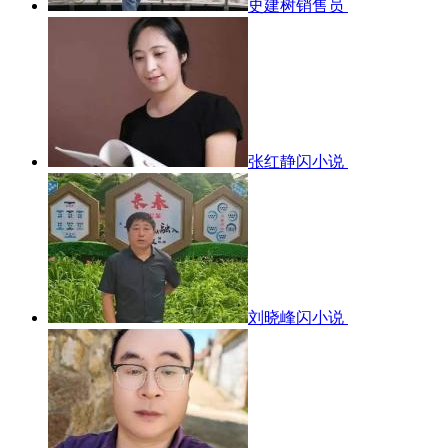
史建树销售员
张红静闪小说
刘晓峰闪小说