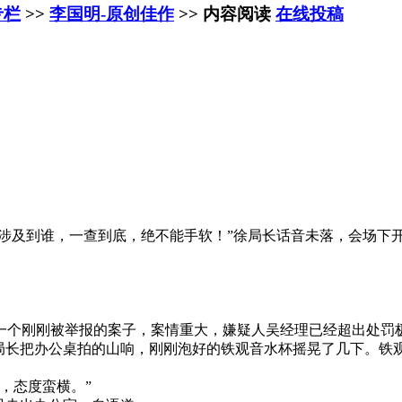
专栏
>>
李国明-原创佳作
>> 内容阅读
在线投稿
涉及到谁，一查到底，绝不能手软！”徐局长话音未落，会场下
一个刚刚被举报的案子，案情重大，嫌疑人吴经理已经超出处罚
长把办公桌拍的山响，刚刚泡好的铁观音水杯摇晃了几下。铁
，态度蛮横。”