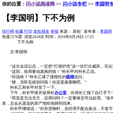
你的位置：
闪小说阅读网
>>
闪小说专栏
>>
李国明
【李国明】下不为例
排行榜
收藏
打印
发给朋友
举报
来源： 原创 发布者：
李国明
热度1576票 浏览2618次
时间：2016年8月28日 17:25
下不为例
文/李国明
“这次会议以后，一定把“打假护优”这一仗打出威风，无论
“这回，徐局要动真格的啦！”科长甲对科长乙说。
“你说啥？”科长乙揉了揉惺忪的
眼睛
追问。
“猪，没听见就别问啦！你还是接着睡吧。”
科长乙和长甲对笑了一下。
下午，科长甲推开徐局长
办公室
，向局长汇报了自己手下
“简直是无法无天，还用问吗？一定要移交司法处理。”徐局
差，总会从遥远的原产地给他捎些回来。
科长甲继续说：“封存货物时，吴经理不配合执法，不签字