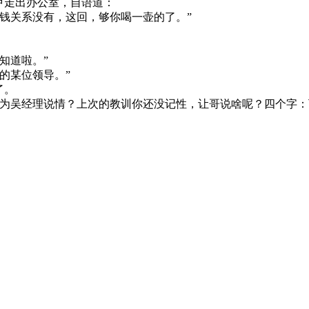
甲走出办公室，自语道：
钱关系没有，这回，够你喝一壶的了。”
知道啦。”
的某位领导。”
了。
吴经理说情？上次的教训你还没记性，让哥说啥呢？四个字：