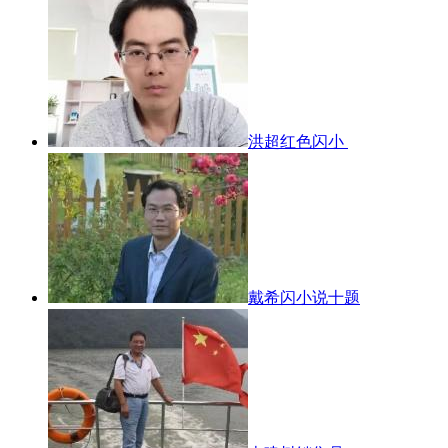
洪超红色闪小
戴希闪小说十题