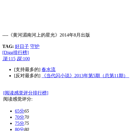
----《黄河湄南河上的星光》2014年8月出版
TAG:
好日子
守护
[Digg排行榜]
顶:
115
踩:
100
[支持最多的]
春水流
[反对最多的]
《当代闪小说》2013年第5期（总第11期）
[阅读感觉评分排行榜]
阅读感觉评分:
65分
65
70分
70
75分
75
80分
80