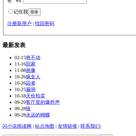
密 码:
记住我
注册新用户
|
找回密码
最新发表
02-15
将不动
11-16
回家
11-08
画像
10-26
疯女人
10-26
囚者
10-25
漏洞
10-18
天价拍卖
09-29
客厅里的爆炸声
09-28
狼
09-28
永远的蝴蝶
闪小说阅读网
|
站点地图
|
友情链接
|
联系我们
|