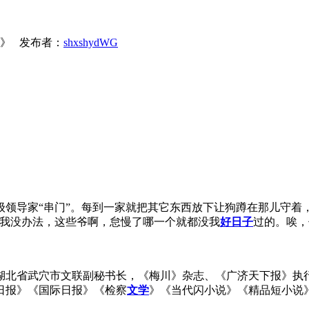
光》 发布者：
shxshydWG
导家“串门”。每到一家就把其它东西放下让狗蹲在那儿守着
我没办法，这些爷啊，怠慢了哪一个就都没我
好日子
过的。唉，
湖北省武穴市文联副秘书长，《梅川》杂志、《广济天下报》执
华日报》《国际日报》《检察
文学
》《当代闪小说》《精品短小说