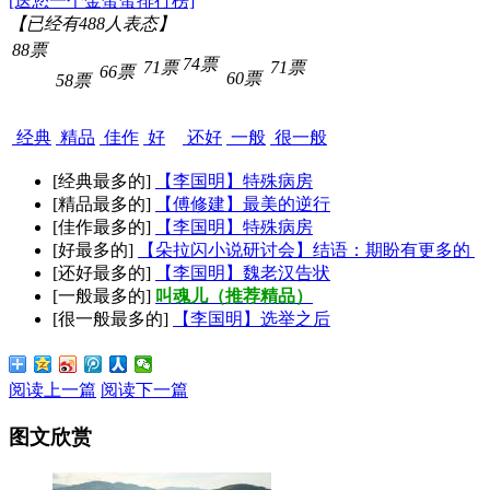
[送您一个金蛋蛋排行榜]
【已经有
488
人表态】
88票
74票
71票
71票
66票
60票
58票
经典
精品
佳作
好
还好
一般
很一般
[经典最多的]
【李国明】特殊病房
[精品最多的]
【傅修建】最美的逆行
[佳作最多的]
【李国明】特殊病房
[好最多的]
【朵拉闪小说研讨会】结语：期盼有更多的
[还好最多的]
【李国明】魏老汉告状
[一般最多的]
叫魂儿（推荐精品）
[很一般最多的]
【李国明】选举之后
阅读上一篇
阅读下一篇
图文欣赏