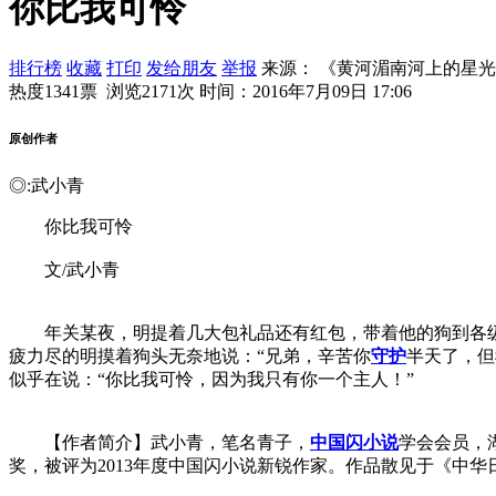
你比我可怜
排行榜
收藏
打印
发给朋友
举报
来源： 《黄河湄南河上的星
热度1341票 浏览2171次
时间：2016年7月09日 17:06
原创作者
◎:武小青
你比我可怜
文/武小青
年关某夜，明提着几大包礼品还有红包，带着他的狗到各级领
疲力尽的明摸着狗头无奈地说：“兄弟，辛苦你
守护
半天了，但
似乎在说：“你比我可怜，因为我只有你一个主人！”
【作者简介】武小青，笔名青子，
中国
闪小说
学会会员，
奖，被评为2013年度中国闪小说新锐作家。作品散见于《中