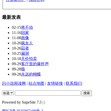
最新发表
02-15
将不动
11-16
回家
11-08
画像
10-26
疯女人
10-26
囚者
10-25
漏洞
10-18
天价拍卖
09-29
客厅里的爆炸声
09-28
狼
09-28
永远的蝴蝶
闪小说阅读网
|
站点地图
|
友情链接
|
联系我们
|
Powered by SupeSite
7.5
| |
闽ICP备2025097108号-2