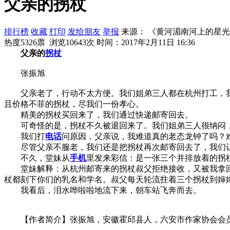
父亲的拐杖
排行榜
收藏
打印
发给朋友
举报
来源： 《黄河湄南河上的星
热度5326票 浏览10643次
时间：2017年2月11日 16:36
父亲的
拐杖
张振旭
父亲老了，行动不太方便。我们姐弟三人都在杭州打工，我
且价格不菲的拐杖，尽我们一份孝心。
精美的拐杖买回来了，我们通过快递邮寄回去。
可奇怪的是，拐杖不久被退回来了。我们姐弟三人很纳闷，
我们打
电话
问原因，父亲说，我难道真的老态龙钟了吗？
尽管父亲不服老，我们还是把拐杖再次邮寄回去了，我们让
不久，堂妹从
手机
里发来彩信：是一张三个并排放着的拐
堂妹解释：从杭州邮寄来的拐杖叔父拒绝接收，又被我拿回
杖都刻下你们的乳名和学名。叔父每天轮流拄着三个拐杖到婶
我看后，泪水哗啦啦地流下来，朝车站飞奔而去。
【作者简介】张振旭，安徽霍邱县人，六安市作家协会会