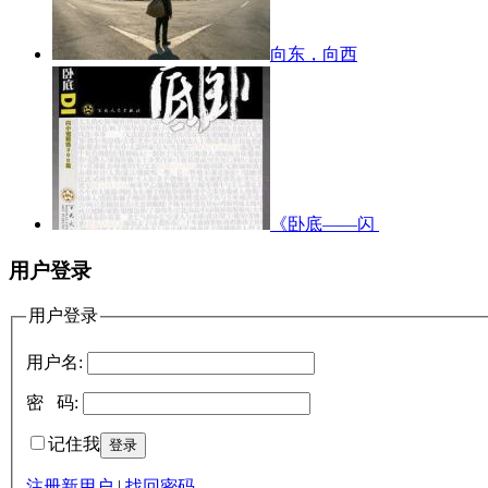
向东，向西
《卧底——闪
用户登录
用户登录
用户名:
密 码:
记住我
注册新用户
|
找回密码