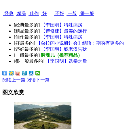
经典
精品
佳作
好
还好
一般
很一般
[经典最多的]
【李国明】特殊病房
[精品最多的]
【傅修建】最美的逆行
[佳作最多的]
【李国明】特殊病房
[好最多的]
【朵拉闪小说研讨会】结语：期盼有更多的
[还好最多的]
【李国明】魏老汉告状
[一般最多的]
叫魂儿（推荐精品）
[很一般最多的]
【李国明】选举之后
阅读上一篇
阅读下一篇
图文欣赏