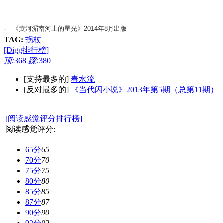
-
---《黄河湄南河上的星光》2014年8月出版
TAG:
拐杖
[Digg排行榜]
顶:
368
踩:
380
[支持最多的]
春水流
[反对最多的]
《当代闪小说》2013年第5期（总第11期）
[阅读感觉评分排行榜]
阅读感觉评分:
65分
65
70分
70
75分
75
80分
80
85分
85
87分
87
90分
90
92分
92