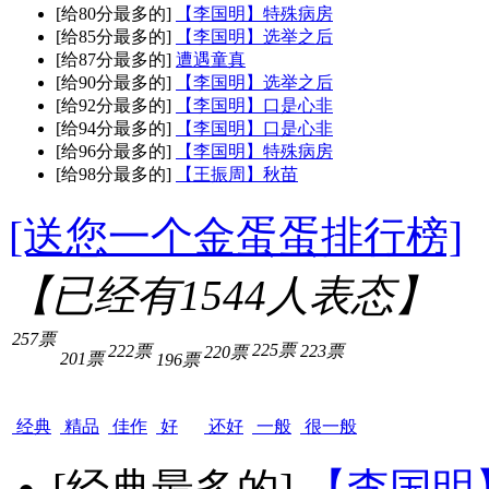
[给80分最多的]
【李国明】特殊病房
[给85分最多的]
【李国明】选举之后
[给87分最多的]
遭遇童真
[给90分最多的]
【李国明】选举之后
[给92分最多的]
【李国明】口是心非
[给94分最多的]
【李国明】口是心非
[给96分最多的]
【李国明】特殊病房
[给98分最多的]
【王振周】秋苗
[送您一个金蛋蛋排行榜]
【已经有
1544
人表态】
257票
225票
222票
223票
220票
201票
196票
经典
精品
佳作
好
还好
一般
很一般
[经典最多的]
【李国明