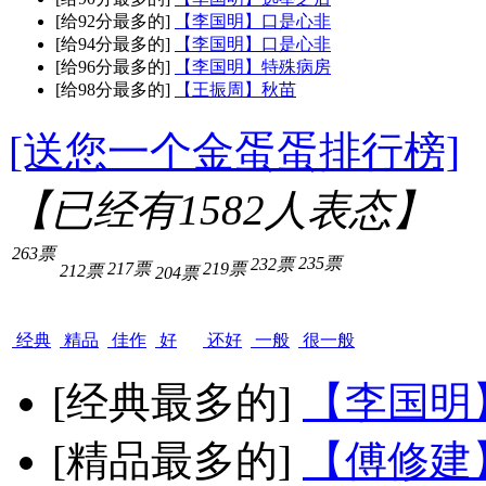
[给92分最多的]
【李国明】口是心非
[给94分最多的]
【李国明】口是心非
[给96分最多的]
【李国明】特殊病房
[给98分最多的]
【王振周】秋苗
[送您一个金蛋蛋排行榜]
【已经有
1582
人表态】
263票
235票
232票
217票
219票
212票
204票
经典
精品
佳作
好
还好
一般
很一般
[经典最多的]
【李国明
[精品最多的]
【傅修建