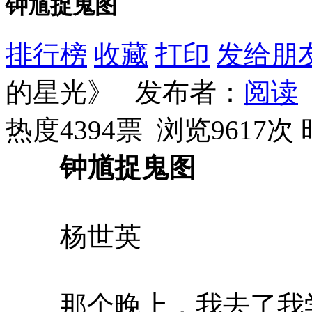
钟馗捉鬼图
排行榜
收藏
打印
发给朋
的星光》 发布者：
阅读
热度4394票 浏览9617次
钟馗捉鬼图
杨世英
那个晚上，我去了我学