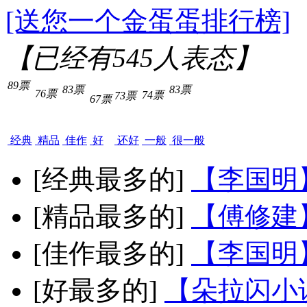
[送您一个金蛋蛋排行榜]
【已经有
545
人表态】
89票
83票
83票
76票
74票
73票
67票
经典
精品
佳作
好
还好
一般
很一般
[经典最多的]
【李国明
[精品最多的]
【傅修建
[佳作最多的]
【李国明
[好最多的]
【朵拉闪小