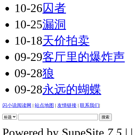
10-26
囚者
10-25
漏洞
10-18
天价拍卖
09-29
客厅里的爆炸声
09-28
狼
09-28
永远的蝴蝶
闪小说阅读网
|
站点地图
|
友情链接
|
联系我们
|
Powered by SupeSite
7.5
| |