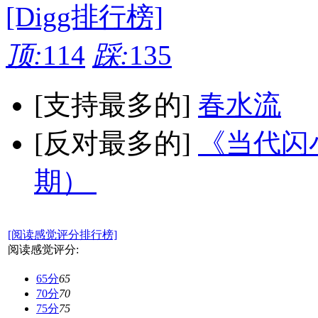
[Digg排行榜]
顶:
114
踩:
135
[支持最多的]
春水流
[反对最多的]
《当代闪小
期）
[阅读感觉评分排行榜]
阅读感觉评分:
65分
65
70分
70
75分
75