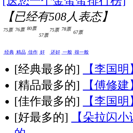
[送您一个金蛋蛋排行榜]
【已经有
508
人表态】
80票
78票
76票
75票
75票
67票
57票
经典
精品
佳作
好
还好
一般
很一般
[经典最多的]
【李国明
[精品最多的]
【傅修建
[佳作最多的]
【李国明
[好最多的]
【朵拉闪小