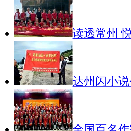
读透常州 
达州闪小
全国百名