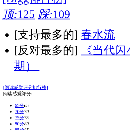
顶:
125
踩:
109
[支持最多的]
春水流
[反对最多的]
《当代闪小
期）
[阅读感觉评分排行榜]
阅读感觉评分:
65分
65
70分
70
75分
75
80分
80
85分
85