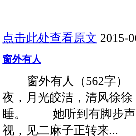
欲望 
点击此处查看原文
2015-0
窗外有人
窗外有人（562
夜，月光皎洁，清风徐徐
睡。 她听到有脚步声
视，见二麻子正转来...