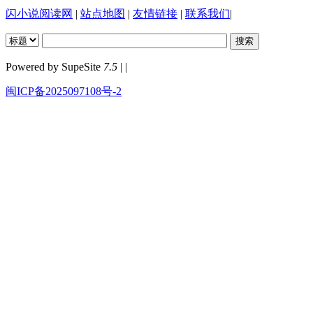
闪小说阅读网
|
站点地图
|
友情链接
|
联系我们
|
Powered by SupeSite
7.5
| |
闽ICP备2025097108号-2