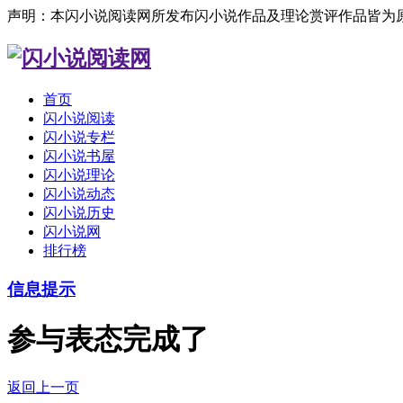
声明：本闪小说阅读网所发布闪小说作品及理论赏评作品皆为
首页
闪小说阅读
闪小说专栏
闪小说书屋
闪小说理论
闪小说动态
闪小说历史
闪小说网
排行榜
信息提示
参与表态完成了
返回上一页