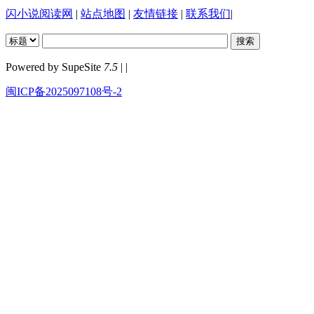
闪小说阅读网
|
站点地图
|
友情链接
|
联系我们
|
Powered by SupeSite
7.5
| |
闽ICP备2025097108号-2