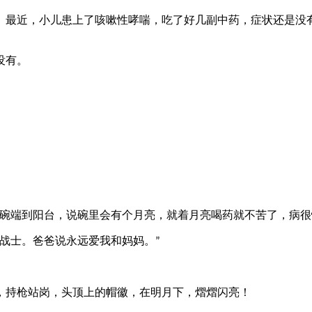
最近，小儿患上了咳嗽性哮喘，吃了好几副中药，症状还是没有
没有。
。
碗端到阳台，说碗里会有个月亮，就着月亮喝药就不苦了，病很
战士。爸爸说永远爱我和妈妈。
”
持枪站岗，头顶上的帽徽，在明月下，熠熠闪亮！