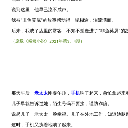
说到这里，他早已泣不成声。
我被
非鱼莫属
的故事感动得一塌糊涂，泪流满面。
“
”
后来，我成了店里的常客，不知不觉走进了
非鱼莫属
的
“
”
（原载《精短小说》
年第
、
期）
2021
3
4
那天午后，
老太太
刚要午睡，
手机
响了起来，急忙拿起来
儿子早就告诉过她，陌生号码不要接，谨防诈骗。
说起儿子，老太太一脸幸福。儿子在外地工作，知道她腿疼
这时，手机又执着地响了起来。