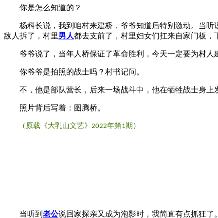
你是怎么知道的？
杨科长说，我到咱村来建桥，爷爷知道后特别激动。当听说
敌人拆了，村里
男人
都去支前了，村里妇女们扛来自家门板，
爷爷说了，当年人桥保证了革命胜利，今天一定要为村人建
你爷爷是拍照的战士吗？村书记问。
不，他是部队营长，后来一场战斗中，他在牺牲战士身上
照片背后写着：图腾桥。
（原载《大乳山文艺》
年第
期）
2022
1
当听到
老公
说回家探亲又成为泡影时，我简直有点抓狂了