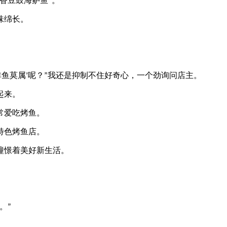
香豆鼓海鲈鱼
。
”
味绵长。
非鱼莫属
呢？
我还是抑制不住好奇心，一个劲询问店主。
’
”
起来。
常爱吃烤鱼。
特色烤鱼店。
憧憬着美好新生活。
。
”