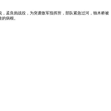
，孟良崮战役，为突袭敌军指挥所，部队紧急过河，独木桥被
娃的病根。