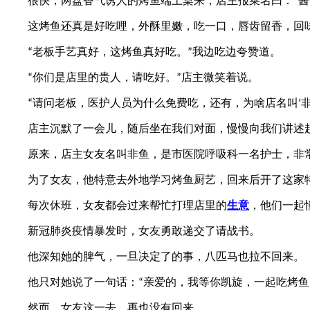
很快，两盘香气诱人的烤鱼端上桌来，店主报菜名曰：
酱
“
这烤鱼还真是好吃哩，外酥里嫩，吃一口，唇齿留香，回
老板手艺真好，这烤鱼真好吃。
我边吃边夸赞道。
“
”
你们是店里的贵人，请吃好。
店主微笑着说。
“
”
请问老板，医护人员为什么免费吃，还有，为啥店名叫
“
‘
店主沉默了一会儿，随后坐在我们对面，慢慢向我们讲述
原来，店主女友名叫非鱼，是市医院呼吸科一名护士，非
为了女友，他特意去外地学习烤鱼厨艺，回来后开了这家
每次休班，女友都会过来帮忙打理店里的
生意
，他们一起
新冠肺炎疫情暴发时，女友勇敢递交了请战书。
他深知她的脾气，一旦决定了的事，八匹马也拉不回来。
他只对她说了一句话：
亲爱的，我等你凯旋，一起吃烤鱼
“
然而，女友这一去，再也没有回来。