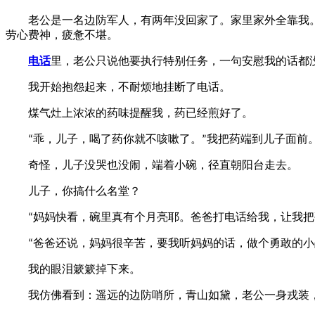
老公是一名边防军人，有两年没回家了。家里家外全靠我。
劳心费神，疲惫不堪。
电话
里，老公只说他要执行特别任务，一句安慰我的话都
我开始抱怨起来，不耐烦地挂断了电话。
煤气灶上浓浓的药味提醒我，药已经煎好了。
乖，儿子，喝了药你就不咳嗽了。
我把药端到儿子面前
“
”
奇怪，儿子没哭也没闹，端着小碗，径直朝阳台走去。
儿子，你搞什么名堂？
妈妈快看，碗里真有个月亮耶。爸爸打电话给我，让我把
“
爸爸还说，妈妈很辛苦，要我听妈妈的话，做个勇敢的小
“
我的眼泪簌簌掉下来。
我仿佛看到：遥远的边防哨所，青山如黛，老公一身戎装，