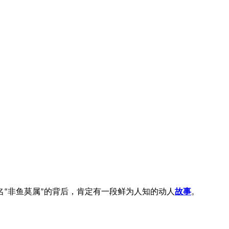
名
非鱼莫属
的背后，肯定有一段鲜为人知的动人
故事
。
“
”