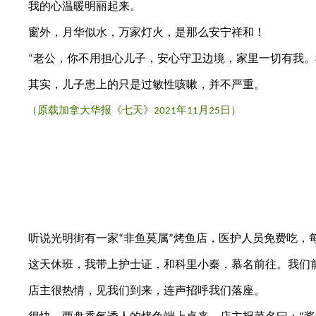
我的心温暖明丽起来。
窗外，月华似水，万家灯火，是那么安宁祥和！
老公，你不用担心儿子，安心守卫边境，家里一切有我。
“
其实，儿子患上的只是过敏性咳嗽，并不严重。
（原载加拿大华报《七天》
年
月
日）
2021
11
25
听说光明街有一家
非鱼莫属
烤鱼店，医护人员免费吃，
“
”
这天休班，我带上护士证，和科里小秦，慕名前往。我们前
店主很热情，见我们到来，连声招呼我们落座。