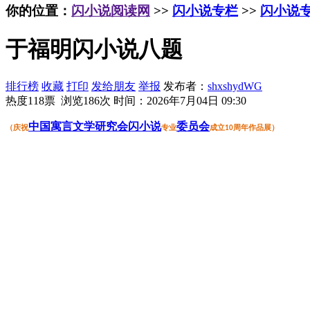
你的位置：
闪小说阅读网
>>
闪小说专栏
>>
闪小说
于福明闪小说八题
排行榜
收藏
打印
发给朋友
举报
发布者：
shxshydWG
热度118票 浏览186次
时间：2026年7月04日 09:30
中国
寓言
文学
研究会
闪小说
委员会
（
庆祝
专业
成立
周年作品展
）
10