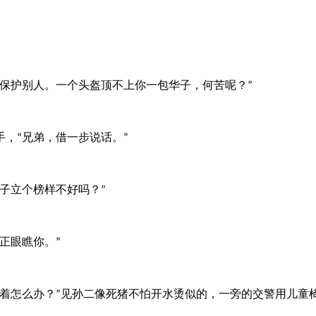
保护别人。一个头盔顶不上你一包华子，何苦呢？
”
手，
兄弟，借一步说话。
“
”
子立个榜样不好吗？
”
正眼瞧你。
”
着怎么办？
见孙二像死猪不怕开水烫似的，一旁的交警用儿童
”