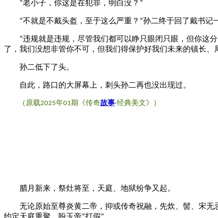
老小子，你这是在犯罪，明白没？
“
”
不就是不戴头盔，至于这么严重？
孙二终于回了戴书记
“
”
违规就是违规，尽管我们都可以睁只眼闭只眼，但你这分
“
了，我们没想非管你不可，但我们得保护好我们未来的镇长、
孙二低下了头。
自此，路口的大屏幕上，刺头孙二再也没出现过。
（原载
年
期《传奇
故事
经典美文》）
2025
01
·
腊月新来，祭灶将至，天庭、地狱纷争又起。
无论原始至尊炎黄二帝，抑或传奇祝融，先炊、髻、宋无忌
约定天庭重聚，盼玉帝
打假
。
“
”