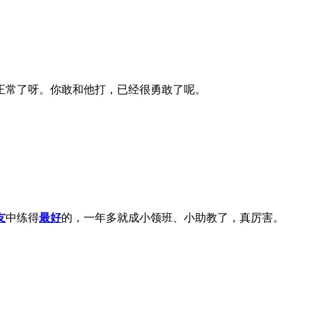
常了呀。你敢和他打，已经很勇敢了呢。
友
中练得
最好
的，一年多就成小领班、小助教了，真厉害。