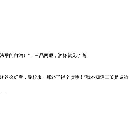
法酿的白酒）
，三品两咂，酒杯就见了底。
”
还这么好看，穿校服，那还了得？啧啧！
我不知道三爷是被酒
”
！
”