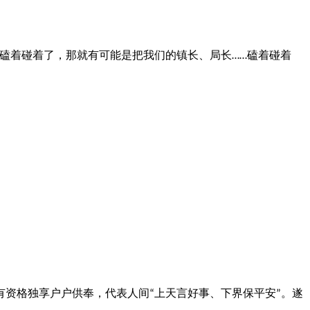
磕着碰着了，那就有可能是把我们的镇长、局长
磕着碰着
……
有资格独享户户供奉，代表人间
上天言好事、下界保平安
。遂
“
”