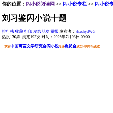
你的位置：
闪小说阅读网
>>
闪小说专栏
>>
闪小说
刘习鉴闪小说十题
排行榜
收藏
打印
发给朋友
举报
发布者：
shxshydWG
热度130票 浏览192次
时间：2026年7月03日 09:00
中国
寓言
文学
研究会
闪小说
委员会
（
庆祝
专业
成立
周年作品展
）
10