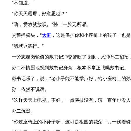
不知道。
“
”
你天天霸屏，好意思哒？
“
”
嗨，爱放就放呗。
孙二一脸无所谓。
“
”
交警摇摇头，
大哥
，这是保护你和小座椅上的孩子，也是
“
我就这德行。
“
”
一旁志愿岗轮值的戴书记冲交警眨了眨眼，又冲孙二招招
孙二不情愿地拐到戴书记身旁，根本不拿正眼瞧戴书记。
戴书记乐了，说：
老小子能不能学点好，给小座椅上的孙
“
孙二依然不说话。
这样天天上电视，不好，一点演技没有，演一百年也没人
“
孙二沉默。
你这座椅上的小孙子呀，这可是祖国的花朵，万一伤着碰
“