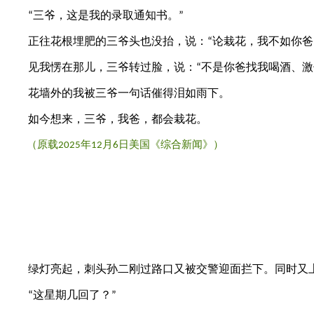
三爷，这是我的录取通知书。
“
”
正往花根埋肥的三爷头也没抬，说：
论栽花，我不如你爸
“
见我愣在那儿，三爷转过脸，说：
不是你爸找我喝酒、激
“
花墙外的我被三爷一句话催得泪如雨下。
如今想来，三爷，我爸，都会栽花。
（原载
年
月
日美国《综合新闻》）
2025
12
6
绿灯亮起，刺头孙二刚过路口又被交警迎面拦下。同时又上
这星期几回了？
“
”