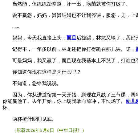
当然能，但练练跆拳道，汗一出，病菌就被你打败了。
说不赢您，妈妈，舅舅结婚也不让我停课，服您，走，上
……
妈妈，今天我直接上头，
而且
后旋踢，林龙又输了，我好
记得不，一年多以前，林龙还把你打得跪在那儿哭。喏，
可是妈妈，我又赢了，而且现在我基本上不哭了，打谁也
你知道你现在这样是为什么吗？
不知道，您给我说说。
因为，你从进道馆第一天开始，到现在只缺了三节课，两
你能赢他了。去年开始，你上场就敢向前冲，不怯场了。
幼儿
杯。
两杯橙汁瞬间见底。
（原载
年
月
日《中华日报》）
2026
5
6