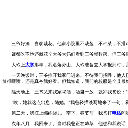
三爷好酒，喜欢栽花。他家小院里不栽葱，不种菜，不搭鸡
饭都吃不饱还栽花？大爷大妈们看到三爷就数落。但三爷跟
大玲上
大学
那年，我名落孙山。大玲准备去大学报到时，
一天晚饭时，三爷推开我家门进来。不待我们招呼，他人已
辣得咂嘴，还是真夸我好看。但我知道，我们的校服是全县最
隔天晚上，三爷又来我家喝酒，酒盅一放，就冲我爸说：
“
唉，她就这点出息，随她。
我爸轻描淡写地来了一句，
“
”
第二天，我扛上编织袋儿，南下。春节前，我爸打
电话
问
次年八月，我回来了。当时我爸正在薅草，他想和我说话，