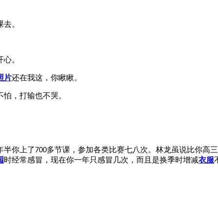
课去。
开心。
照片
还在我这，你瞅瞅。
不怕，打输也不哭。
年半你上了
多节课，参加各类比赛七八次。林龙虽说比你高三
700
园
时经常感冒，现在你一年只感冒几次，而且是换季时增减
衣服