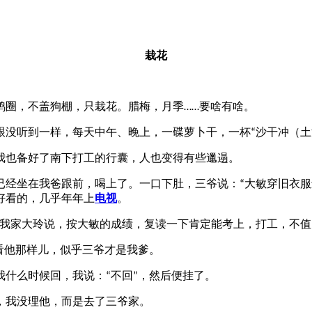
栽花
圈，不盖狗棚，只栽花。腊梅，月季
要啥有啥。
……
没听到一样，每天中午、晚上，一碟萝卜干，一杯
沙干冲（土
“
我也备好了南下打工的行囊，人也变得有些邋遢。
经坐在我爸跟前，喝上了。一口下肚，三爷说：
大敏穿旧衣服
“
好看的，几乎年年上
电视
。
我家大玲说，按大敏的成绩，复读一下肯定能考上，打工，不值
看他那样儿，似乎三爷才是我爹。
我什么时候回，我说：
不回
，然后便挂了。
“
”
我没理他，而是去了三爷家。