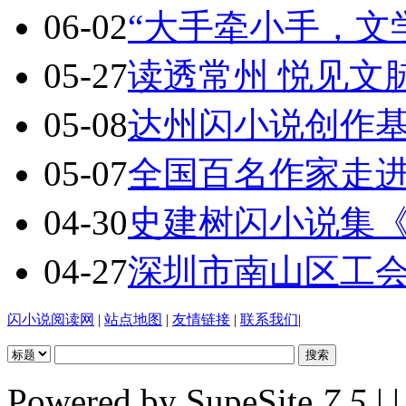
06-02
“大手牵小手，文
05-27
读透常州 悦见文
05-08
达州闪小说创作基地
05-07
全国百名作家走
04-30
史建树闪小说集
04-27
深圳市南山区工
闪小说阅读网
|
站点地图
|
友情链接
|
联系我们
|
Powered by SupeSite
7.5
| |