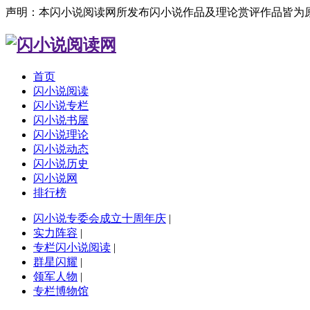
声明：本闪小说阅读网所发布闪小说作品及理论赏评作品皆为
首页
闪小说阅读
闪小说专栏
闪小说书屋
闪小说理论
闪小说动态
闪小说历史
闪小说网
排行榜
闪小说专委会成立十周年庆
|
实力阵容
|
专栏闪小说阅读
|
群星闪耀
|
领军人物
|
专栏博物馆