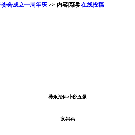
专委会成立十周年庆
>> 内容阅读
在线投稿
楼永治闪小说五题
疯妈妈