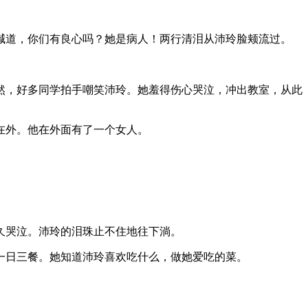
道，你们有良心吗？她是病人！两行清泪从沛玲脸颊流过。
然，好多同学拍手嘲笑沛玲。她羞得伤心哭泣，冲出教室，从此
在外。他在外面有了一个女人。
久哭泣。沛玲的泪珠止不住地往下淌。
一日三餐。她知道沛玲喜欢吃什么，做她爱吃的菜。