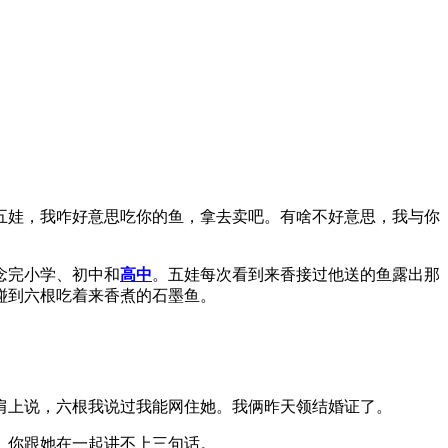
娃，我咋好意思吃你的鱼，拿去卖吧。有啥不好意思，我与你
念完小学、初中和
高中
。五娃每次看到来香接过他送的鱼露出那
碰到六根吃着来香煮的石墨鱼。
肩上说，六根我说过我能网住她。我俩昨天领结婚证了。
。你跟她在一起讲不上三句话。