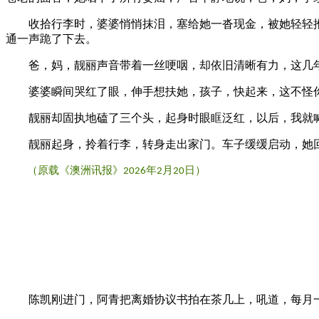
收拾行李时，婆婆悄悄抹泪，塞给她一沓现金，被她轻轻推
通一声跪了下去。
爸，妈，靓丽声音带着一丝哽咽，却依旧清晰有力，这几年
婆婆瞬间哭红了眼，伸手想扶她，孩子，快起来，这不怪你
靓丽却固执地磕了三个头，起身时眼眶泛红，以后，我就喊
靓丽起身，拎着行李，转身走出家门。车子缓缓启动，她回
（原载《澳洲讯报》
年
月
日）
2026
2
20
陈凯刚进门，阿青把离婚协议书拍在茶几上，吼道，每月一