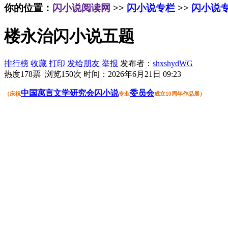
你的位置：
闪小说阅读网
>>
闪小说专栏
>>
闪小说
楼永治闪小说五题
排行榜
收藏
打印
发给朋友
举报
发布者：
shxshydWG
热度178票 浏览150次
时间：2026年6月21日 09:23
中国
寓言
文学
研究会
闪小说
委员会
（
庆祝
专业
成立
周年作品展
）
10