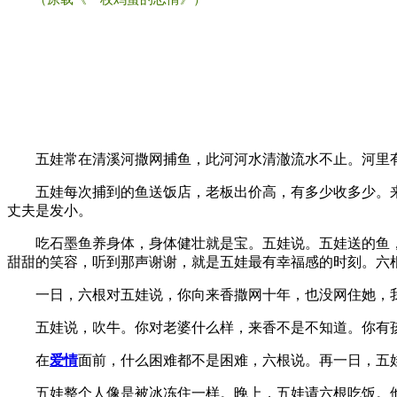
五娃常在清溪河撒网捕鱼，此河河水清澈流水不止。河里有
五娃每次捕到的鱼送饭店，老板出价高，有多少收多少。来
丈夫是发小。
吃石墨鱼养身体，身体健壮就是宝。五娃说。五娃送的鱼，
甜甜的笑容，听到那声谢谢，就是五娃最有幸福感的时刻。六
一日，六根对五娃说，你向来香撒网十年，也没网住她，我
五娃说，吹牛。你对老婆什么样，来香不是不知道。你有孩
在
爱情
面前，什么困难都不是困难，六根说。再一日，五
五娃整个人像是被冰冻住一样。晚上，五娃请六根吃饭。他