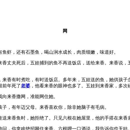
网
鱼虾，还有石墨鱼，喝山涧水成长，肉质细嫩，味道好。
香丈夫死后，五娃捕到的鱼不再送饭店，送给来香。来香说，五
来香有时煮吃，有时送饭店。多年来，五娃送的鱼，她供孩子
根前年死了
老婆
，他看来香的眼神也多了。五娃到来香家，多次
向来香撒网，准能网住她。
子，有年迈父母。来香喜欢你，除非她脑子有毛病。
娃送来香鱼时，她拒绝了。只见六根在她屋里，他的手搭在来香
问，你拿啥绝招网住来香。六根呷一口酒说，我告诉你也无妨