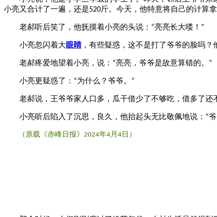
小亮又合计了一遍，还是
斤。今天，他特意将自己的计算拿
520
老郝听后笑了，他抚摸着小亮的头说：
亮亮长大喽！
“
”
小亮忽闪着大
眼睛
，有些疑惑，这不是打了爷爷的脸吗？
老郝疼爱地望着小亮，说：
亮亮，爷爷是故意算错的。
“
”
小亮更疑惑了：
为什么？爷爷。
“
”
老郝说，王爷爷家人口多，瓜干借少了不够吃，借多了还不
小亮听后陷入了沉思，良久，他抬起头无比敬佩地说：
爷
“
（原载《赤峰日报》
年
月
日）
2024
4
4