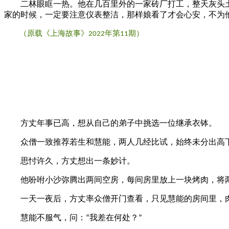
二林眼眶一热。他在几百里外的一家砖厂打工，整天灰头土
家的时候，一定要注意仪表整洁，那样娘看了才会心安，不为
（原载《上海故事》
年第
期）
2022
11
方丈年事已高，想从自己的弟子中挑选一位继承衣钵。
众僧一致推荐若生和慧能，两人几经比试，始终未分出高
思忖许久，方丈想出一条妙计。
他吩咐小沙弥腾出两间空房，每间房里放上一块烤肉，将两
一天一夜后，方丈率众僧开门查看，只见慧能的房间里，肉
慧能不服气，问：
我差在何处？
“
”