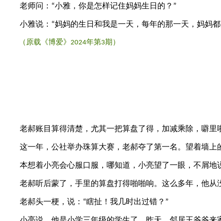
老师问：
小雅，你是怎样记住妈妈生日的？
“
”
小雅说：
妈妈的生日和我是一天，每年的那一天，妈妈都
“
（原载《博爱》
年第
期）
2024
3
老郝账目算得清楚，尤其一把算盘了得，加减乘除，噼里啪
这一年，公社举办珠算大赛，老郝夺了第一名。望着墙上的
本想着小亮会心服口服，哪知道，小亮望了一眼，不屑地
老郝听后蒙了，手里的算盘打得啪啪响。这么多年，他从没
老郝头一梗，说：
瞎扯！我几时出过错？
“
”
小亮说，他是小学三年级的学生了。昨天，邻居王爷爷来家