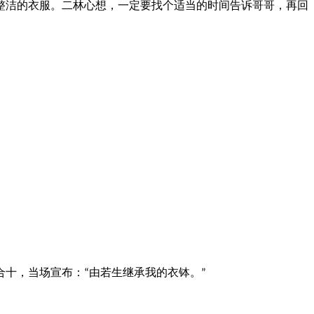
洁的衣服。二林心想，一定要找个适当的时间告诉哥哥，再回
合十，当场宣布：
由若生继承我的衣钵。
“
”