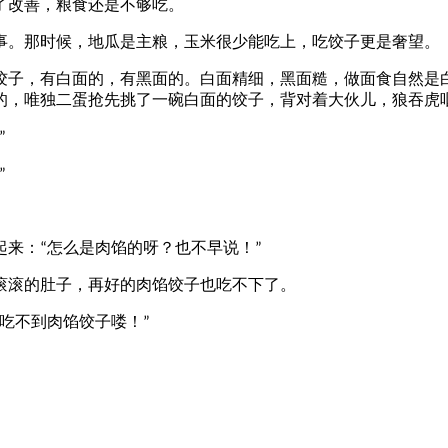
改善，粮食还是不够吃。
。那时候，地瓜是主粮，玉米很少能吃上，吃饺子更是奢望。
子，有白面的，有黑面的。白面精细，黑面糙，做面食自然是白
的，唯独二蛋抢先挑了一碗白面的饺子，背对着大伙儿，狼吞虎
”
”
。
起来：
怎么是肉馅的呀？也不早说！
“
”
滚的肚子，再好的肉馅饺子也吃不下了。
吃不到肉馅饺子喽！
”