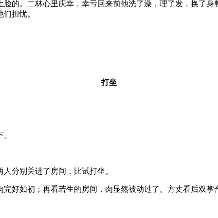
脸的。二林心里庆幸，幸亏回来前他洗了澡，理了发，换了身整
他们担忧。
打坐
下。
人分别关进了房间，比试打坐。
完好如初；再看若生的房间，肉显然被动过了。方丈看后双掌