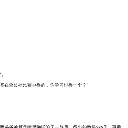
。
”
爷在全公社比赛中得的，你学习也得一个？
”
而爷爷的算盘噼里啪啦响了一阵后，得出的数是
斤。事后，
396