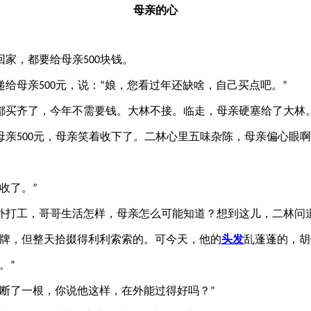
母亲的心
回家，都要给母亲
块钱。
500
递给母亲
元，说：
娘，您看过年还缺啥，自己买点吧。
500
“
”
买齐了，今年不需要钱。大林不接。临走，母亲硬塞给了大林
母亲
元，母亲笑着收下了。二林心里五味杂陈，母亲偏心眼啊
500
收了。
”
外打工，哥哥生活怎样，母亲怎么可能知道？想到这儿，二林问
牌，但整天拾掇得利利索索的。可今天，他的
头发
乱蓬蓬的，胡
。
”
断了一根，你说他这样，在外能过得好吗？
”