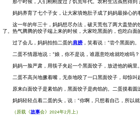
那个时候，人们刚刚度过了饥荒年代。农村生活虽然得到了
妈妈养育了七个子女，让大家填饱肚子成了妈妈最操心的事
这一年的年三十，妈妈想尽办法，破天荒包了两大盖垫的饺
了。热气腾腾的饺子端上来的时候，大家吃黑面的，也吃白面
过了会儿，妈妈拍拍二蛋的
肩膀
，笑着说：
尝个黑面的。
“
二蛋不情愿地说：
娘，你不是说，谁愿意吃啥就吃啥吗？
“
妈妈一脸严肃，用筷子夹起一个黑面饺子，放进他的碗里
二蛋不高兴地撅着嘴，无奈地咬了一口黑面饺子，却惊叫
原来白面饺子是素馅的，黑面饺子是肉馅的。二蛋摸着圆滚
妈妈轻轻点着二蛋的头，说：
你啊，只想着自己，所以就
“
（原载《
故事
会》
年
月上）
2024
2