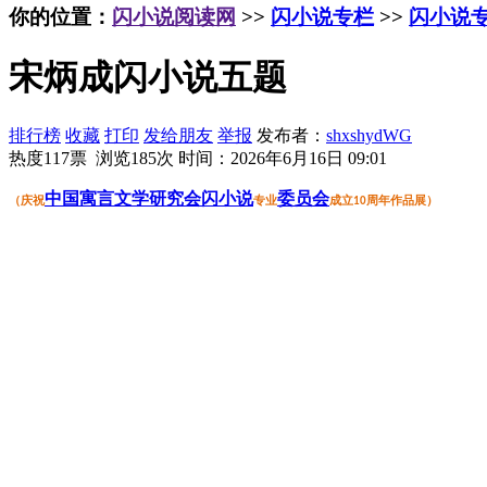
你的位置：
闪小说阅读网
>>
闪小说专栏
>>
闪小说
宋炳成闪小说五题
排行榜
收藏
打印
发给朋友
举报
发布者：
shxshydWG
热度117票 浏览185次
时间：2026年6月16日 09:01
中国
寓言
文学
研究会
闪小说
委员会
（
庆祝
专业
成立
周年作品展
）
10