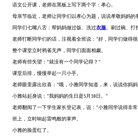
语文公开课，老师在黑板上写下两个字：孝心。
母亲节临近，老师让同学们以孝心为题，说说孝敬妈妈的
同学们七嘴八舌：帮妈妈做过饭、洗过
衣服
、刷过碗、打
老师打断同学们的话，注视着全班说：
好，同学们做得很
“
整个课堂立时鸦雀无声，同学们面面相觑。
老师有些失望：
就没有一个同学记得？
“
”
课堂后排，慢慢举起一只小手。
老师眼里露出欣喜：
哦，小雅同学知道，来，说说你妈妈
“
小雅站起身说：
我妈妈的生日是
月
日。
“
5
18
”
老师翻阅了一下学生家长登记表，说：
小雅同学说得非常
“
班上，立时响起雷鸣般的掌声。
小雅的脸蛋红了。