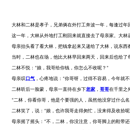
大林和二林是孝子，兄弟俩在外打工奔波一年，每逢过年
这一年，大林从外地打工刚回来就直接去了母亲家。大林
母亲抬头看了看大林，把钱拿起来又递给了大林，说东西都
当时，二林也在场，他比大林早回来两天，回来后也给了
二林不悦：
娘，我哥给你钱，你怎么不收呢？
“
”
母亲叹
口气
，心疼地说：
你哥呀，过得不容易，今年就不
“
二林听后一脸蒙，母亲一直待在乡下
老家
，
哥哥
在千里之
二林，你看你哥，他是个要强的人，虽然他没穿过什么名
“
二林笑了，说：
娘，也许我哥走得匆忙，没来得及收拾呢
“
母亲摇了摇头：
不，二林，你没注意，你哥脚上的鞋带还
“