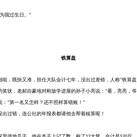
为我过生日。
”
铁算盘
啦，既快又准，担任大队会计七年，没出过差错，人称
铁算盘
“
奖状，老郝自豪地对刚放学进屋的孙子小亮说：
看，亮亮，爷
“
说：
第一名又怎样？还不照样算错账！
“
”
出过错，连公社的年报表都请他去帮着核算呢！
里借地瓜干，他在本子上记了数，称了
大筐，合计是
斤，
12
520