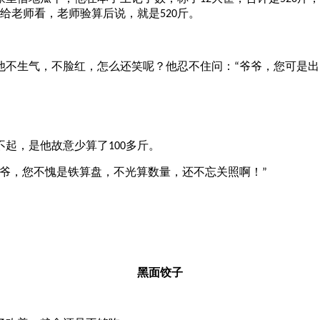
给老师看，老师验算后说，就是
斤。
520
他不生气，不脸红，怎么还笑呢？他忍不住问：
爷爷，您可是出
“
起，是他故意少算了
多斤。
100
爷，您不愧是铁算盘，不光算数量，还不忘关照啊！
”
黑面饺子