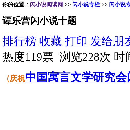
你的位置：
闪小说阅读网
>>
闪小说专栏
>>
闪小说
谭乐营闪小说十题
排行榜
收藏
打印
发给朋
热度119票 浏览228次
时间
中国
寓言
文学
研究会
（
庆祝