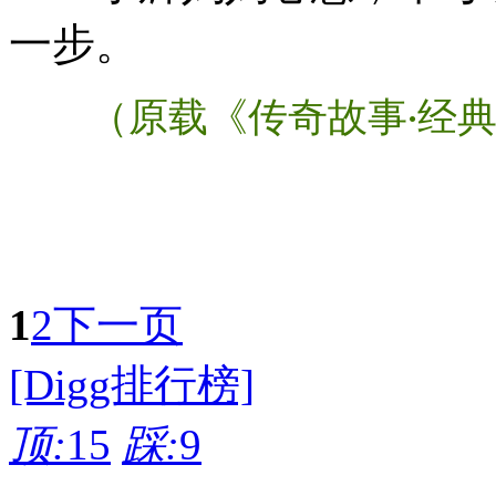
一步。
（原载《传奇故事
经
·
1
2
下一页
[Digg排行榜]
顶:
15
踩:
9