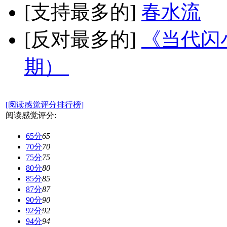
[支持最多的]
春水流
[反对最多的]
《当代闪小
期）
[阅读感觉评分排行榜]
阅读感觉评分:
65分
65
70分
70
75分
75
80分
80
85分
85
87分
87
90分
90
92分
92
94分
94