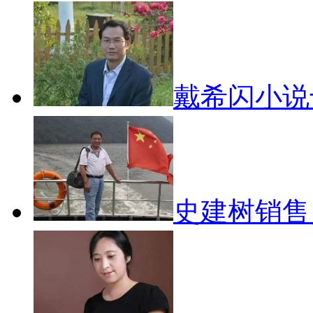
戴希闪小说
史建树销