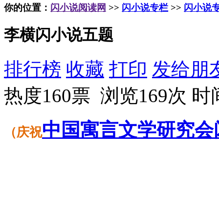
你的位置：
闪小说阅读网
>>
闪小说专栏
>>
闪小说
李横闪小说五题
排行榜
收藏
打印
发给朋
热度160票 浏览169次
时间
中国
寓言
文学
研究会
（
庆祝