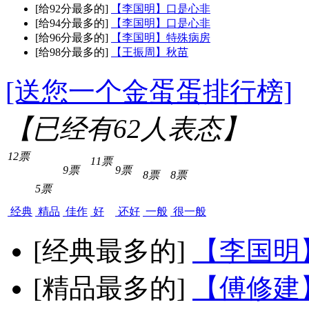
[给92分最多的]
【李国明】口是心非
[给94分最多的]
【李国明】口是心非
[给96分最多的]
【李国明】特殊病房
[给98分最多的]
【王振周】秋苗
[送您一个金蛋蛋排行榜]
【已经有
62
人表态】
12票
11票
9票
9票
8票
8票
5票
经典
精品
佳作
好
还好
一般
很一般
[经典最多的]
【李国明
[精品最多的]
【傅修建