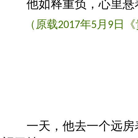
他如释重负，心里悬着
（原载
年
月
日《
2017
5
9
一天，他去一个远房表