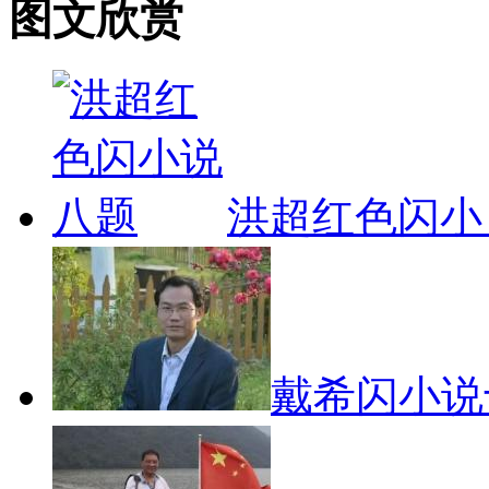
图文欣赏
洪超红色闪
戴希闪小说