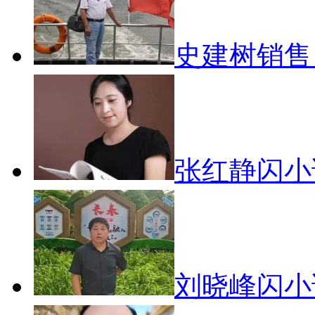
史建树销
张红静闪
刘晓峰闪