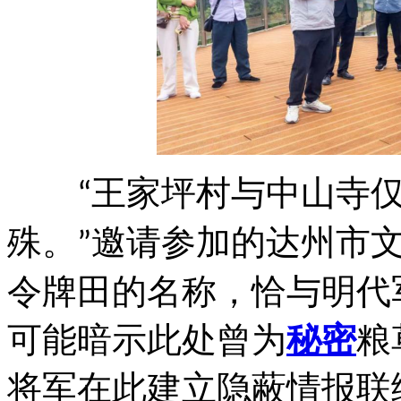
王家坪村与中山寺
“
殊。
邀请参加的达州市
”
令牌田的名称，恰与明代
可能暗示此处曾为
秘密
粮
将军在此建立隐蔽情报联