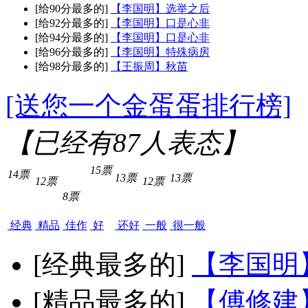
[给90分最多的]
【李国明】选举之后
[给92分最多的]
【李国明】口是心非
[给94分最多的]
【李国明】口是心非
[给96分最多的]
【李国明】特殊病房
[给98分最多的]
【王振周】秋苗
[送您一个金蛋蛋排行榜]
【已经有
87
人表态】
15票
14票
13票
13票
12票
12票
8票
经典
精品
佳作
好
还好
一般
很一般
[经典最多的]
【李国明
[精品最多的]
【傅修建