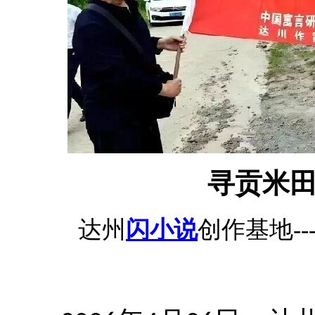
寻贡米
达州
闪小说
创作基地--