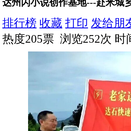
达州闪小说创作基地---赴米
排行榜
收藏
打印
发给朋
热度205票 浏览252次
时间