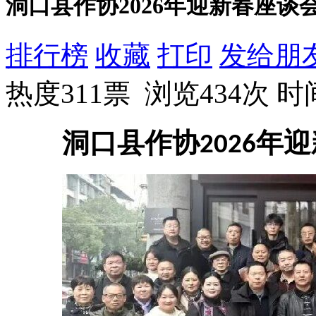
洞口县作协2026年迎新春座谈
排行榜
收藏
打印
发给朋
热度311票 浏览434次
时间
洞口县作协
年迎
2026