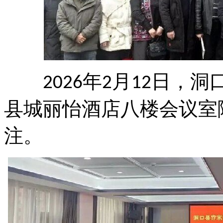
年
月
日，洞
2026
2
12
县城丽怡酒店八楼会议室
注。