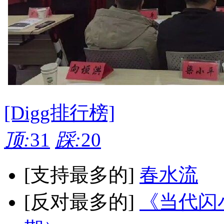
[Digg排行榜]
顶:
31
踩:
20
[支持最多的]
春水流
[反对最多的]
《当代闪小